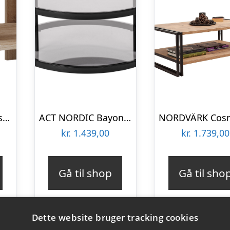
VCM NORDIC Rolas sofabord, m. 1 hylde – hvid og natur træ (90×41)
ACT NORDIC Bayonne rund sofabord, m. hylde – røgfarvet glas og sort metal (Ø75)
kr.
1.439,00
kr.
1.739,00
Gå til shop
Gå til sho
Dette website bruger tracking cookies