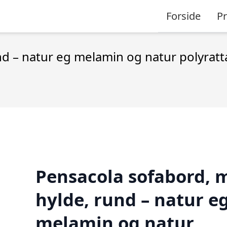
Forside
P
nd – natur eg melamin og natur polyratt
Pensacola sofabord, m
hylde, rund – natur e
melamin og natur