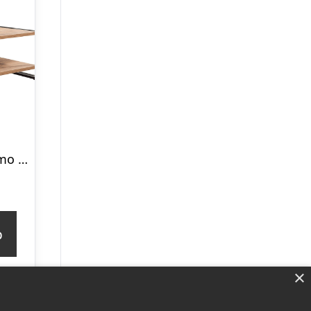
NORDVÄRK Cosmo Rectus sofabord, m. 1 hylde – Atlantic Pine melamin og sort metal (110×70)
p
×