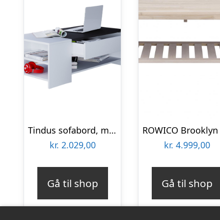
Tindus sofabord, m. 3 hylder og 1 skuffe – hvid og sort træ
kr.
2.029,00
kr.
4.999,00
Gå til shop
Gå til shop