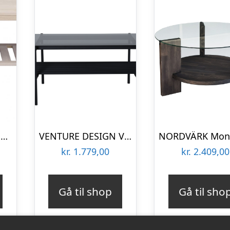
ROWICO Brooklyn sofabord – hvidpigmeneteret eg m. 1 hylde (130×75)
VENTURE DESIGN Von Staf sofabord, m. hylde – sort glas og sort stål (120×60)
kr.
1.779,00
kr.
2.409,00
Gå til shop
Gå til sho