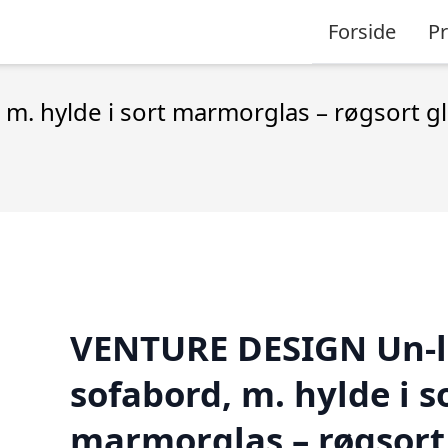
Forside
P
. hylde i sort marmorglas – røgsort gla
VENTURE DESIGN Un-l
sofabord, m. hylde i s
marmorglas – røgsort