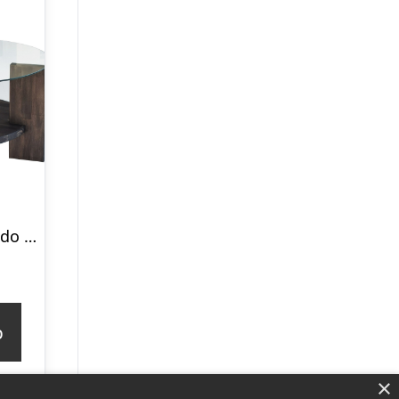
NORDVÄRK Mondo sofabord, m. 1 hylde, rund – glas og antracit fyrretræ (Ø75)
p
×