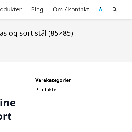
rodukter
Blog
Om / kontakt
s og sort stål (85×85)
Varekategorier
Produkter
ine
ort