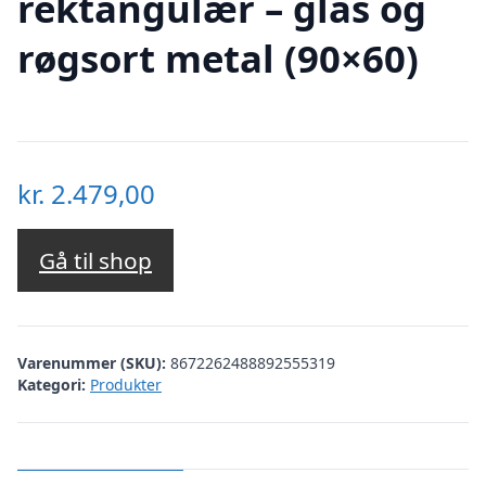
rektangulær – glas og
røgsort metal (90×60)
kr.
2.479,00
Gå til shop
Varenummer (SKU):
8672262488892555319
Kategori:
Produkter