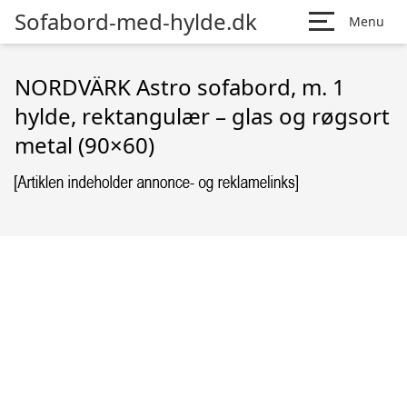
Sofabord-med-hylde.dk
Menu
NORDVÄRK Astro sofabord, m. 1
hylde, rektangulær – glas og røgsort
metal (90×60)