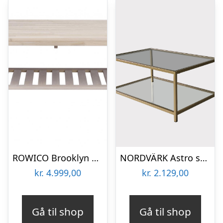
ROWICO Brooklyn sofabord – hvidpigmeneteret eg m. 1 hylde (130×75)
NORDVÄRK Astro sofabord, m. 1 hylde, rektangulær – glas og guld metal (90×60)
kr.
4.999,00
kr.
2.129,00
Gå til shop
Gå til shop