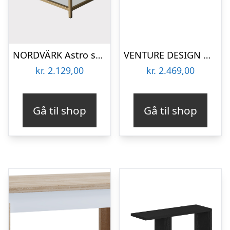
NORDVÄRK Astro sofabord, m. 1 hylde, rektangulær – glas og guld metal (90×60)
VENTURE DESIGN Maglehem sofabord, m. hylde – klar glas og sort metal (130×60)
kr.
2.129,00
kr.
2.469,00
Gå til shop
Gå til shop