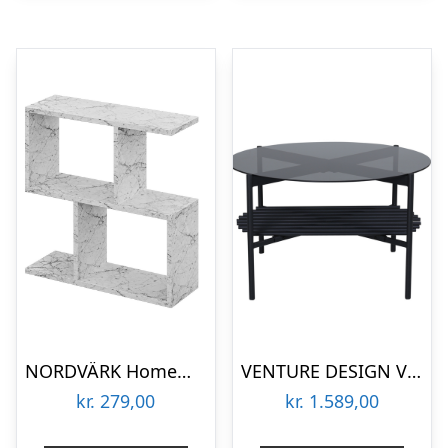
NORDVÄRK Homemania sofabord, m. hylder – Carrara marmorlook melamin (60×20)
VENTURE DESIGN Von Staf sofabord, m. hylde – sort glas og sort stål (Ø80)
kr.
279,00
kr.
1.589,00