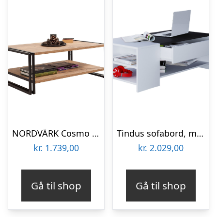
NORDVÄRK Cosmo Rectus sofabord, m. 1 hylde – Atlantic Pine melamin og sort metal (110×70)
Tindus sofabord, m. 3 hylder og 1 skuffe – hvid og sort træ
kr.
1.739,00
kr.
2.029,00
Gå til shop
Gå til shop