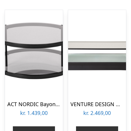
ACT NORDIC Bayonne rund sofabord, m. hylde – røgfarvet glas og sort metal (Ø75)
VENTURE DESIGN Maglehem sofabord, m. hylde – klar glas og sort metal (130×60)
kr.
1.439,00
kr.
2.469,00