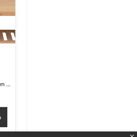
ROWICO Brooklyn sofabord – børstet eg m. 1 hylde (130×75)
p
×