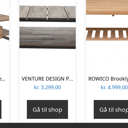
NORDVÄRK Haldizen sofabord, m. 1 hylde og 1 skuffe – Atlantic Pine melamin og sort metal (105×55)
VENTURE DESIGN Padang sofabord, m. 1 hylde – brun træ og metal (80×80)
kr.
3.299,00
kr.
4.999,00
Gå til shop
Gå til sho