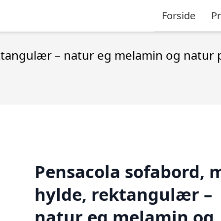
Forside
P
ktangulær – natur eg melamin og natur 
Pensacola sofabord, m
hylde, rektangulær –
natur eg melamin og