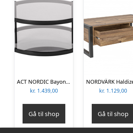
ACT NORDIC Bayonne rund sofabord, m. hylde – røgfarvet glas og sort metal (Ø75)
kr.
1.439,00
kr.
1.129,00
Gå til shop
Gå til shop