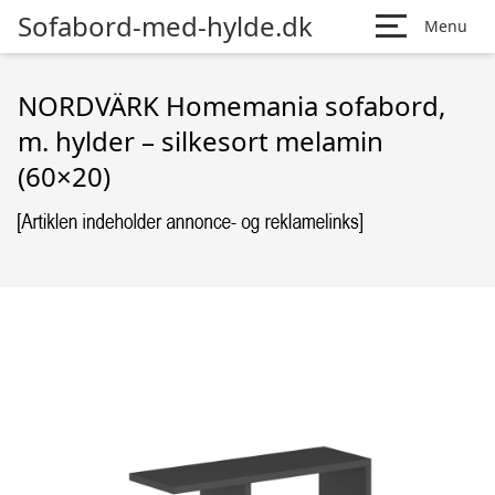
Sofabord-med-hylde.dk
Menu
NORDVÄRK Homemania sofabord,
m. hylder – silkesort melamin
(60×20)