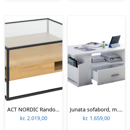
ACT NORDIC Randolf sofabord, m. 2 hylder – klar glas, natur vild eg melamin, mat sort stål (80×80)
Junata sofabord, m. 2 rum, 1 hylde og 1 skuffe – hvid træ
kr.
2.019,00
kr.
1.659,00