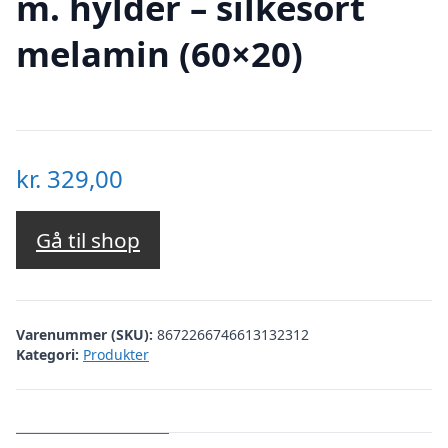
m. hylder – silkesort
melamin (60×20)
kr.
329,00
Gå til shop
Varenummer (SKU):
8672266746613132312
Kategori:
Produkter