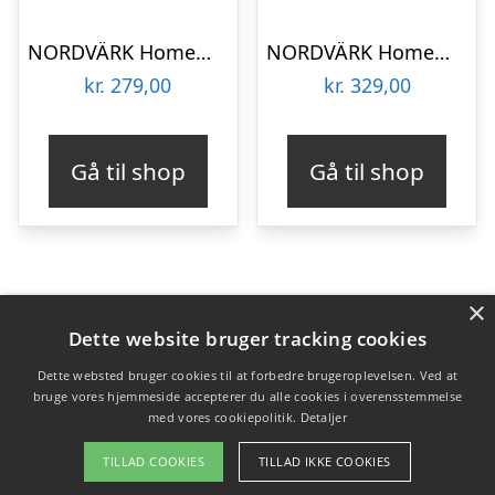
NORDVÄRK Homemania sofabord, m. hylder – Carrara marmorlook melamin (60×20)
NORDVÄRK Homemania sofabord, m. hylder – træsort melamin (60×20)
kr.
279,00
kr.
329,00
Gå til shop
Gå til shop
×
Varekategorier
Dette website bruger tracking cookies
Produkter
Dette websted bruger cookies til at forbedre brugeroplevelsen. Ved at
bruge vores hjemmeside accepterer du alle cookies i overensstemmelse
med vores cookiepolitik.
Detaljer
Copyright 2026 - Pilanto Aps
TILLAD COOKIES
TILLAD IKKE COOKIES
Forside
Om / kontakt
Blog
Betingelser