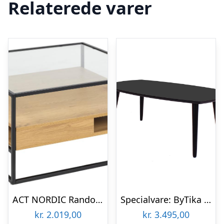
Relaterede varer
ACT NORDIC Randolf sofabord, m. 2 hylder – klar glas, natur vild eg melamin, mat sort stål (80×80)
Specialvare: ByTika Nantes sofabord med hylde
kr.
2.019,00
kr.
3.495,00