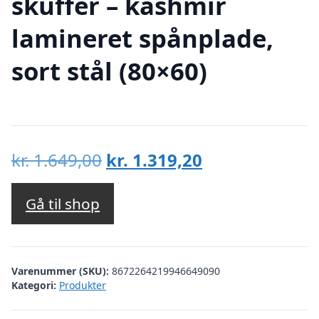
skuffer – kashmir
lamineret spånplade,
sort stål (80×60)
Den
Den
kr.
1.649,00
kr.
1.319,20
oprindelige
aktuelle
pris
pris
Gå til shop
var:
er:
kr. 1.649,00.
kr. 1.319,20.
Varenummer (SKU):
8672264219946649090
Kategori:
Produkter