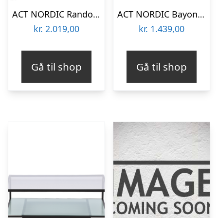
ACT NORDIC Randolf sofabord, m. 2 hylder – klar glas, natur vild eg melamin, mat sort stål (80×80)
ACT NORDIC Bayonne rund sofabord, m. hylde – røgfarvet glas og sort metal (Ø75)
kr.
2.019,00
kr.
1.439,00
Gå til shop
Gå til shop