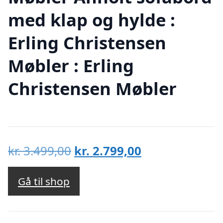
med klap og hylde :
Erling Christensen
Møbler : Erling
Christensen Møbler
Den
Den
kr.
3.499,00
kr.
2.799,00
oprindelige
aktuelle
pris
pris
Gå til shop
var:
er:
kr. 3.499,00.
kr. 2.799,00.