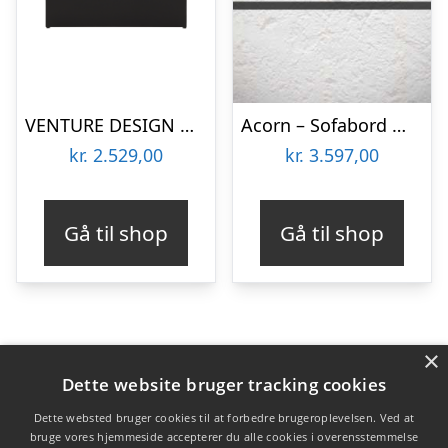
VENTURE DESIGN Maglehem sofabord, m. hylde – klar glas og sort stål (90×90)
Acorn – Sofabord med hylde
kr.
2.529,00
kr.
3.597,00
Gå til shop
Gå til shop
×
Varekategorier
Dette website bruger tracking cookies
Produkter
Dette websted bruger cookies til at forbedre brugeroplevelsen. Ved at
bruge vores hjemmeside accepterer du alle cookies i overensstemmelse